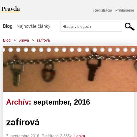
Registrácia
Prihlásenie
Blog
Najnovšie články
Najčítanejšie články
Blog
>
Snová
>
zafírová
Najkomentovanejšie články
Zoznam blogov
Komerčné blogy
Archív:
september, 2016
zafírová
7. septembra 2016, Prečítané 2 335x,
Lenka