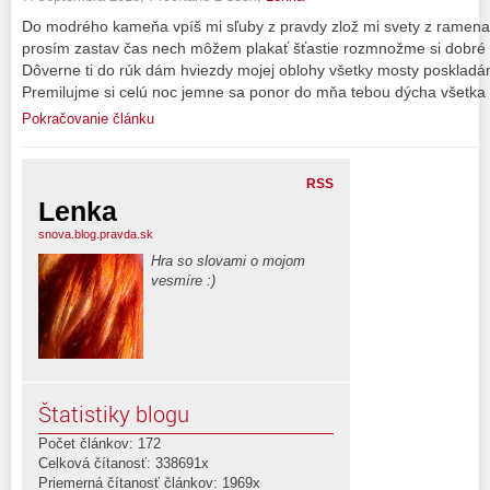
Do modrého kameňa vpíš mi sľuby z pravdy zlož mi svety z ramena
prosím zastav čas nech môžem plakať šťastie rozmnožme si dobré z
Dôverne ti do rúk dám hviezdy mojej oblohy všetky mosty poskladám
Premilujme si celú noc jemne sa ponor do mňa tebou dýcha všetka
Pokračovanie článku
RSS
Lenka
snova.blog.pravda.sk
Hra so slovami o mojom
vesmíre :)
Štatistiky blogu
Počet článkov: 172
Celková čítanosť: 338691x
Priemerná čítanosť článkov: 1969x