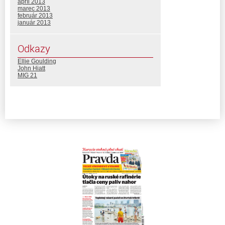
apríl 2013
marec 2013
február 2013
január 2013
Odkazy
Ellie Goulding
John Hiatt
MIG 21