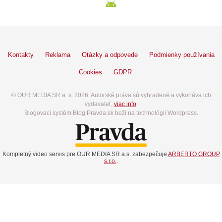
Kontakty
Reklama
Otázky a odpovede
Podmienky používania
Cookies
GDPR
© OUR MEDIA SR a. s. 2026. Autorské práva sú vyhradené a vykonáva ich
vydavateľ,
viac info
.
Blogovací systém Blog.Pravda.sk beží na technológií Wordpress.
Kompletný video servis pre OUR MEDIA SR a.s. zabezpečuje
ARBERTO GROUP
s.r.o.
.