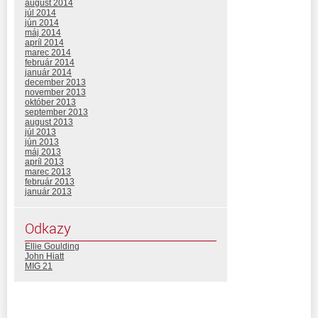
august 2014
júl 2014
jún 2014
máj 2014
apríl 2014
marec 2014
február 2014
január 2014
december 2013
november 2013
október 2013
september 2013
august 2013
júl 2013
jún 2013
máj 2013
apríl 2013
marec 2013
február 2013
január 2013
Odkazy
Ellie Goulding
John Hiatt
MIG 21