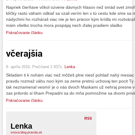
Napriek čierňave vôkol ozvene dávnych hlasov než smäd svet zmoho
klíčky rastú váham odkiaľ sa vzali verím len v tú cestu kde sme sa m
nádychmi ho rozháraš viac nie je len priezor kým krídla mi roztvára
mám všetko trocha mora pospájaj nech ďalej pradiem sladko
Pokračovanie článku
včerajšia
8. apríla 2016, Prečítané 2 837x,
Lenka
Skladám ti k nohám viac než môžeš plne niesť pohlaď nahý mesiac 
pravdu rozmaž váhu noci kým sa zeme pretnú uchovaj ten pocit Ty s
tak neznamenal vesmír je o nás dvoch Maskami už nehraj presne vie
zas pritvrdo si líham Prepadni sa do mňa pomnožme sa dvomi priv
Pokračovanie článku
RSS
Lenka
snova.blog.pravda.sk