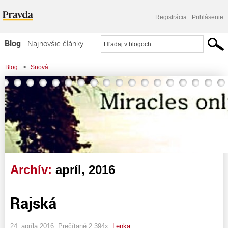
Registrácia
Prihlásenie
Blog
Najnovšie články
Najčítanejšie články
Blog
>
Snová
Najkomentovanejšie články
Zoznam blogov
Komerčné blogy
Archív:
apríl, 2016
Rajská
24. apríla 2016, Prečítané 2 394x,
Lenka