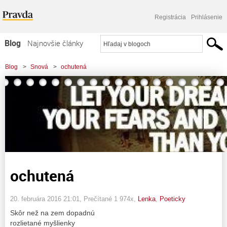
Registrácia
Prihlásenie
Blog
Najnovšie články
Najčítanejšie články
Blog
>
Snová
>
ochutená
Najkomentovanejšie články
Zoznam blogov
Komerčné blogy
ochutená
20. februára 2016 21:01
, Prečítané 1 974x,
Lenka
,
Poeticky
Skôr než na zem dopadnú
rozlietané myšlienky