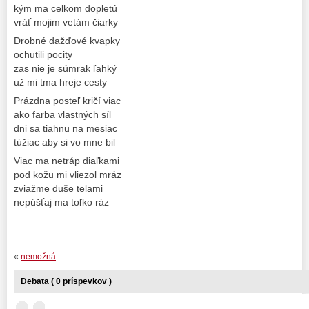
kým ma celkom dopletú
vráť mojim vetám čiarky
Drobné dažďové kvapky
ochutili pocity
zas nie je súmrak ľahký
už mi tma hreje cesty
Prázdna posteľ kričí viac
ako farba vlastných síl
dni sa tiahnu na mesiac
túžiac aby si vo mne bil
Viac ma netráp diaľkami
pod kožu mi vliezol mráz
zviažme duše telami
nepúšťaj ma toľko ráz
«
nemožná
Debata ( 0 príspevkov )