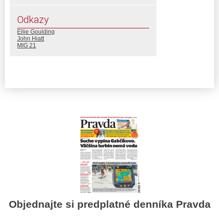
Odkazy
Ellie Goulding
John Hiatt
MIG 21
Objednajte si predplatné denníka Pravda