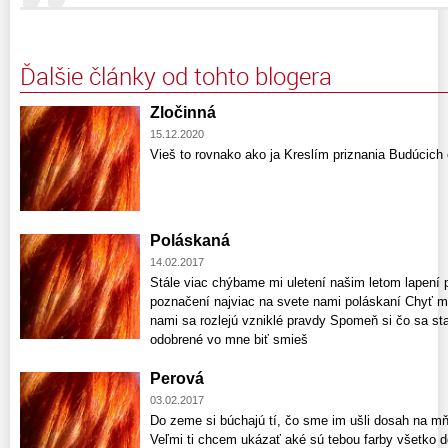
Ďalšie články od tohto blogera
Zločinná
15.12.2020
Vieš to rovnako ako ja Kreslím priznania Budúcich
Poláskaná
14.02.2017
Stále viac chýbame mi uletení našim letom lapení p
poznačení najviac na svete nami poláskaní Chyť m
nami sa rozlejú vzniklé pravdy Spomeň si čo sa sta
odobrené vo mne biť smieš
Perová
03.02.2017
Do zeme si búchajú tí, čo sme im ušli dosah na mň
Veľmi ti chcem ukázať aké sú tebou farby všetko d