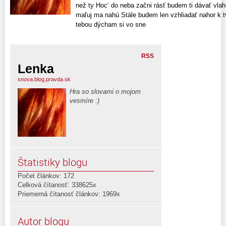
než ty Hoc‘ do neba začni rásť budem ti dávať vla
maľuj ma nahú Stále budem len vzhliadať nahor k t
tebou dýcham si vo sne
RSS
Lenka
snova.blog.pravda.sk
Hra so slovami o mojom
vesmíre :)
Štatistiky blogu
Počet článkov: 172
Celková čítanosť: 338625x
Priemerná čítanosť článkov: 1969x
Autor blogu