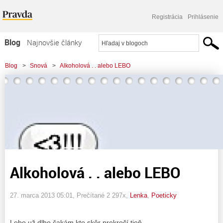
Registrácia
Prihlásenie
Blog
Najnovšie články
Najčítanejšie články
Blog
>
Snová
>
Alkoholová . . alebo LEBO
Najkomentovanejšie články
Zoznam blogov
Komerčné blogy
Alkoholová . . alebo LEBO
27. marca 2013 05:01
, Prečítané 2 297x,
Lenka
,
Poeticky
Lebo už dlho čakám kto skôr prekročí tieň.