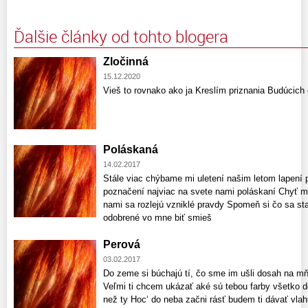
Ďalšie články od tohto blogera
Zločinná
15.12.2020
Vieš to rovnako ako ja Kreslím priznania Budúcich
Poláskaná
14.02.2017
Stále viac chýbame mi uletení našim letom lapení p
poznačení najviac na svete nami poláskaní Chyť m
nami sa rozlejú vzniklé pravdy Spomeň si čo sa sta
odobrené vo mne biť smieš
Perová
03.02.2017
Do zeme si búchajú tí, čo sme im ušli dosah na mň
Veľmi ti chcem ukázať aké sú tebou farby všetko d
než ty Hoc‘ do neba začni rásť budem ti dávať vla