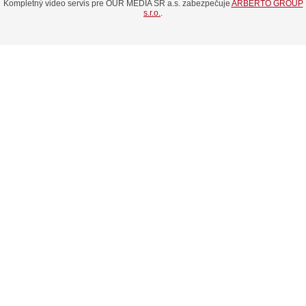
Kompletný video servis pre OUR MEDIA SR a.s. zabezpečuje
ARBERTO GROUP
s.r.o.
.