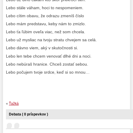
Lebo stále váham, hoci to nespomeniem.
Lebo cítim obavu, že odrazu zmeníš číslo
Lebo mám predstavu, keby nám to zmizlo.
Lebo ťa ľúbim oveľa viac, než som chcela.
Lebo už mysliac na tvoju stratu chvejem sa celá.
Lebo dávno viem, aký v skutočnosti si.
Lebo len tebe chcem venovať dlhé dni a noci.
Lebo nebúraš hranice. Chceš zostať sebou.
Lebo počujem tvoje srdce, keď si so mnou…
«
Ťažká
Debata ( 0 príspevkov )