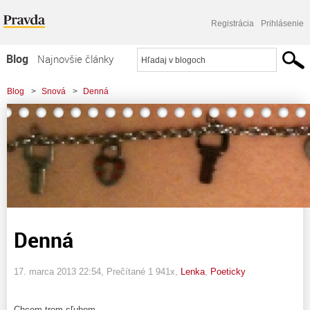
Registrácia
Prihlásenie
Blog
Najnovšie články
Najčítanejšie články
Blog
>
Snová
>
Denná
Najkomentovanejšie články
Zoznam blogov
Komerčné blogy
Denná
17. marca 2013 22:54
, Prečítané 1 941x,
Lenka
,
Poeticky
Chcem trom sľubom,