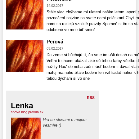
14.02.2017
Stále viac chýbame mi uletení našim letom lapení p
poznačení najviac na svete nami poláskaní Chyť m
nami sa rozlejú vzniklé pravdy Spomeň si čo sa sta
odobrené vo mne biť smieš
Perová
03.02.2017
Do zeme si búchajú tí, čo sme im ušli dosah na mň
Veľmi ti chcem ukázať aké sú tebou farby všetko d
než ty Hoc‘ do neba začni rásť budem ti dávať vla
maľuj ma nahú Stále budem len vzhliadať nahor k t
tebou dýcham si vo sne
RSS
Lenka
snova.blog.pravda.sk
Hra so slovami o mojom
vesmíre :)