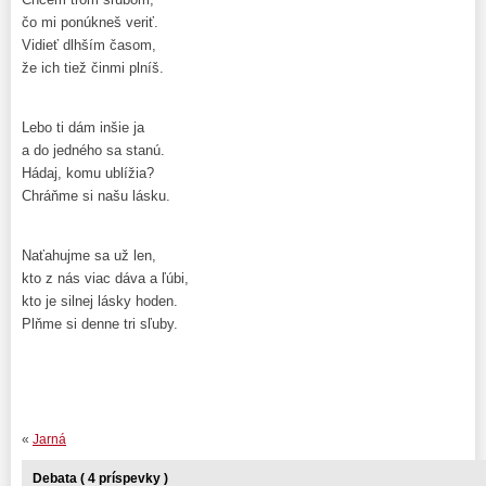
čo mi ponúkneš veriť.
Vidieť dlhším časom,
že ich tiež činmi plníš.
Lebo ti dám inšie ja
a do jedného sa stanú.
Hádaj, komu ublížia?
Chráňme si našu lásku.
Naťahujme sa už len,
kto z nás viac dáva a ľúbi,
kto je silnej lásky hoden.
Plňme si denne tri sľuby.
«
Jarná
Debata ( 4 príspevky )