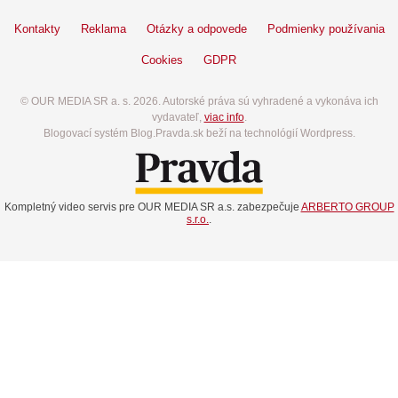
Kontakty
Reklama
Otázky a odpovede
Podmienky používania
Cookies
GDPR
© OUR MEDIA SR a. s. 2026. Autorské práva sú vyhradené a vykonáva ich
vydavateľ,
viac info
.
Blogovací systém Blog.Pravda.sk beží na technológií Wordpress.
Kompletný video servis pre OUR MEDIA SR a.s. zabezpečuje
ARBERTO GROUP
s.r.o.
.